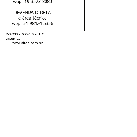
wpp 19-3573-8080
REVENDA DIRETA
e área técnica
wpp 51-98424-5356
©2012-2024 SFTEC
sistemas
www.sftec.com.br