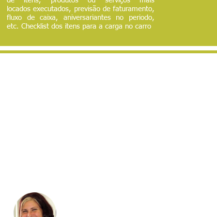
de itens, produtos ou serviços mais
locados executados, previsão de faturamento,
fluxo de caixa, aniversariantes no periodo,
etc. Checklist dos itens para a carga no carro
VEJA OPINIÃO
DE QUEM JÁ
ESTA USANDO
Quando a empresa começou a crescer ficou impossiv
controlar as entregas e a disponibilidade dos brinquedo
Graças ao sistema conseguimos atender pontualmente cer
de 20 eventos por fim de semana. Agendamos, entregamos