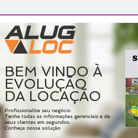
BEM VINDO À
EVOLUÇÃO
DA LOCAÇÃO
Profissionalize seu negócio.
Tenha todas as informações gerenciais e de
seus clientes em segundos.
Conheça nossa solução